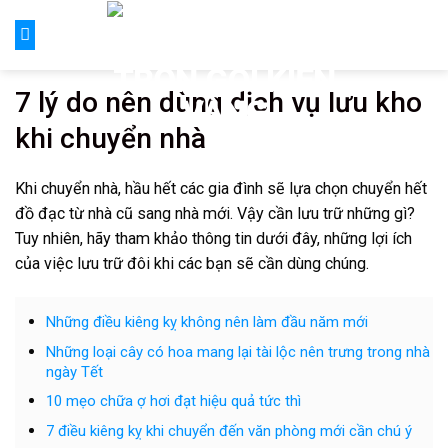
Skip
to
content
7 lý do nên dùng dịch vụ lưu kho
khi chuyển nhà
Khi chuyển nhà, hầu hết các gia đình sẽ lựa chọn chuyển hết
đồ đạc từ nhà cũ sang nhà mới. Vậy cần lưu trữ những gì?
Tuy nhiên, hãy tham khảo thông tin dưới đây, những lợi ích
của việc lưu trữ đôi khi các bạn sẽ cần dùng chúng.
Những điều kiêng kỵ không nên làm đầu năm mới
Những loại cây có hoa mang lại tài lộc nên trưng trong nhà
ngày Tết
10 mẹo chữa ợ hơi đạt hiệu quả tức thì
7 điều kiêng kỵ khi chuyển đến văn phòng mới cần chú ý