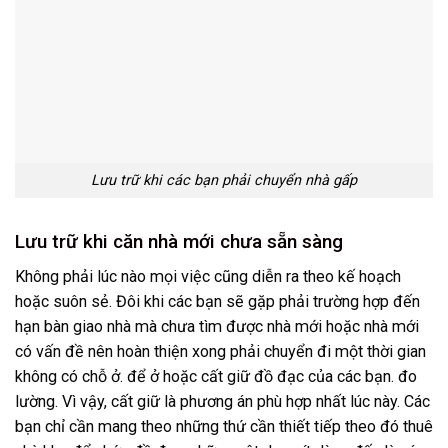
Lưu trữ khi các bạn phải chuyển nhà gấp
Lưu trữ khi căn nhà mới chưa sẵn sàng
Không phải lúc nào mọi việc cũng diễn ra theo kế hoạch
hoặc suôn sẻ. Đôi khi các bạn sẽ gặp phải trường hợp đến
hạn bàn giao nhà mà chưa tìm được nhà mới hoặc nhà mới
có vấn đề nên hoàn thiện xong phải chuyển đi một thời gian
không có chỗ ở. để ở hoặc cất giữ đồ đạc của các bạn. đo
lường. Vì vậy, cất giữ là phương án phù hợp nhất lúc này. Các
bạn chỉ cần mang theo những thứ cần thiết tiếp theo đó thuê