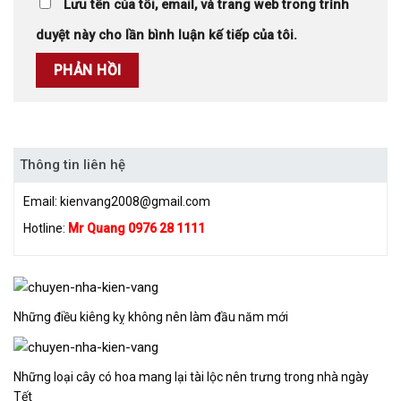
Lưu tên của tôi, email, và trang web trong trình
duyệt này cho lần bình luận kế tiếp của tôi.
Thông tin liên hệ
Email:
kienvang2008@gmail.com
Hotline:
Mr Quang 0976 28 1111
Những điều kiêng kỵ không nên làm đầu năm mới
Những loại cây có hoa mang lại tài lộc nên trưng trong nhà ngày
Tết