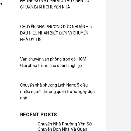
NHỮNG ĐỒ VẬT PHONG THỦY NÊN TỰ
ọn
CHUẨN BỊ KHI CHUYỂN NHÀ
CHUYỂN NHÀ PHƯỜNG ĐỨC NHUẬN – 5
DẤU HIỆU NHẬN BIẾT ĐƠN VỊ CHUYỂN
NHÀ UY TÍN
Vận chuyển văn phòng trọn gói HCM –
Giải pháp tối ưu cho doanh nghiệp
.
Chuyển nhà phường Lĩnh Nam: 5 điều
nhiều người thường quên trước ngày dọn
nhà
RECENT POSTS
Chuyển Nhà Phường Yên Sở –
Chuyện Dọn Nhà Và Quan