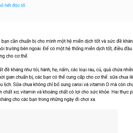
bỏ hết độc tố
c bạn cần chuẩn bị cho mình một hệ miễn dịch tốt và sức đề khá
i trường bên ngoài. Để có một hệ thống miễn dịch tốt, điều đầu 
ng cho cơ thể.
 đề kháng như tỏi, hành, hẹ, nấm, các loại rau, củ, quả chứa nhiề
hời gian chuẩn bị, các bạn có thể cung cấp cho cơ thể. sữa chua l
du lịch. Sữa chua không chỉ bổ sung canxi và vitamin D mà còn ch
lần chất xơ, vitamin và khoáng chất có lợi cho sức khỏe. Hai thực
kháng cho các bạn trong những ngày đi chơi xa.