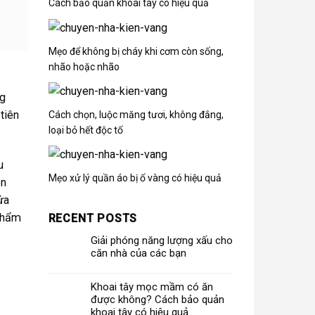
Cách bảo quản khoai tây có hiệu quả
Mẹo để không bị cháy khi cơm còn sống,
nhão hoặc nhão
ng
tiên
Cách chọn, luộc măng tươi, không đắng,
loại bỏ hết độc tố
u
Mẹo xử lý quần áo bị ố vàng có hiệu quả
ên
ứa
 phẩm
RECENT POSTS
Giải phóng năng lượng xấu cho
căn nhà của các bạn
Khoai tây mọc mầm có ăn
được không? Cách bảo quản
khoai tây có hiệu quả