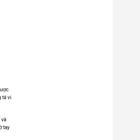
được
 tá vi
 và
ờ tay