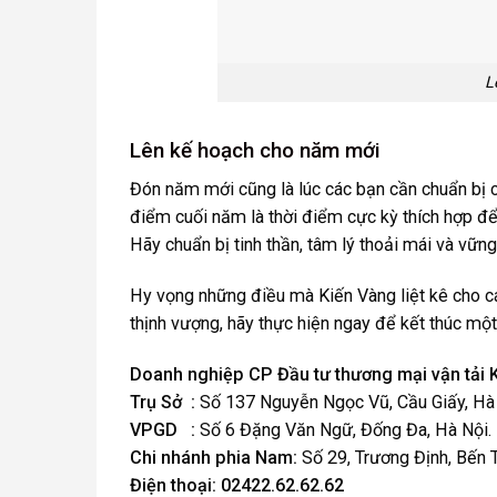
L
Lên kế hoạch cho năm mới
Đón năm mới cũng là lúc các bạn cần chuẩn bị c
điểm cuối năm là thời điểm cực kỳ thích hợp để
Hãy chuẩn bị tinh thần, tâm lý thoải mái và vữ
Hy vọng những điều mà Kiến Vàng liệt kê cho c
thịnh vượng, hãy thực hiện ngay để kết thúc mộ
Doanh nghiệp CP Đầu tư thương mại vận tải 
Trụ Sở :
Số 137 Nguyễn Ngọc Vũ, Cầu Giấy, Hà 
VPGD :
Số 6 Đặng Văn Ngữ, Đống Đa, Hà Nội.
Chi nhánh phia Nam:
Số 29, Trương Định, Bến T
Điện thoại:
02422.62.62.62