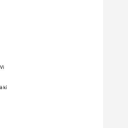
 Vì
à kỉ