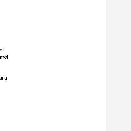
ời
 mới.
hang