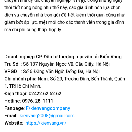
chuyển nhà uy tín, chuyên nghiệp. Vì vậy, trong những ngày
thời tiết nắng nóng như thế này, các gia đình nên lựa chọn
dịch vụ chuyển nhà trọn gói để tiết kiệm thời gian cũng như
giảm bớt áp lực, mệt mỏi cho các thành viên trong gia đình
mà chi phí cũng thấp. hợp lý.
Doanh nghiệp CP Đầu tư thương mại vận tải Kiến Vàng
Trụ Sở :
Số 137 Nguyễn Ngọc Vũ, Cầu Giấy, Hà Nội.
VPGD :
Số 6 Đặng Văn Ngữ, Đống Đa, Hà Nội.
Chi nhánh phia Nam:
Số 29, Trương Định, Bến Thành, Quận
1, TP.Hồ Chí Minh.
Điện thoại:
02422.62.62.62
Hotline:
0976. 28. 1111
Fanpage:
F/kienvangcompany
Email:
kienvang2008@gmail.com
Website:
https://kienvang.vn/