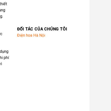
hiết
ùng
g.
ĐỐI TÁC CỦA CHÚNG TÔI
ức
Điện hoa Hà Nội
 dụng
hi phí
vì