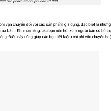
ác sản phẩm có chi phí bảo trì cao
í vận chuyển đối với các sản phẩm gia dụng, đặc biệt là những 
áy rửa bát,… Khi mua hàng, các bạn nên hỏi xem người bán có hỗ tr
ông. Điều này cũng giúp các bạn tiết kiệm chi phí vận chuyển ho