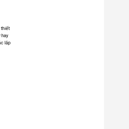
thiết
ợ hay
ặc lắp