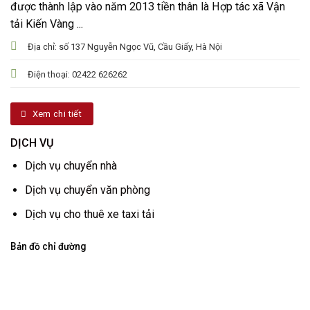
được thành lập vào năm 2013 tiền thân là Hợp tác xã Vận
tải Kiến Vàng ...
Địa chỉ: số 137 Nguyễn Ngọc Vũ, Cầu Giấy, Hà Nội
Điện thoại: 02422 626262
Xem chi tiết
DỊCH VỤ
Dịch vụ chuyển nhà
Dịch vụ chuyển văn phòng
Dịch vụ cho thuê xe taxi tải
Bản đồ chỉ đường