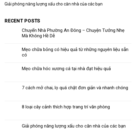
Giải phóng năng lượng xấu cho căn nhà của các bạn
RECENT POSTS
Chuyển Nhà Phường An Đông – Chuyện Tưởng Nhẹ
Mà Không Hề Dễ
Mẹo chữa bỏng có hiệu quả từ những nguyên liệu sẵn
có
Mẹo chữa hóc xương cá tại nhà đạt hiệu quả
7 cách mở chai, lọ quá chặt đơn giản và nhanh chóng
8 loại cây cảnh thích hợp trang trí văn phòng
Giải phóng năng lượng xấu cho căn nhà của các bạn