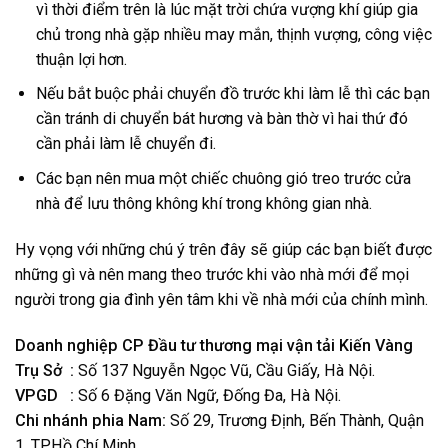
vì thời điểm trên là lúc mặt trời chứa vượng khí giúp gia
chủ trong nhà gặp nhiều may mắn, thịnh vượng, công việc
thuận lợi hơn.
Nếu bắt buộc phải chuyển đồ trước khi làm lễ thì các bạn
cần tránh di chuyển bát hương và bàn thờ vì hai thứ đó
cần phải làm lễ chuyển đi.
Các bạn nên mua một chiếc chuông gió treo trước cửa
nhà để lưu thông không khí trong không gian nhà.
Hy vọng với những chú ý trên đây sẽ giúp các bạn biết được
những gì và nên mang theo trước khi vào nhà mới để mọi
người trong gia đình yên tâm khi về nhà mới của chính mình.
Doanh nghiệp CP Đầu tư thương mại vận tải Kiến Vàng
Trụ Sở :
Số 137 Nguyễn Ngọc Vũ, Cầu Giấy, Hà Nội.
VPGD :
Số 6 Đặng Văn Ngữ, Đống Đa, Hà Nội.
Chi nhánh phia Nam:
Số 29, Trương Định, Bến Thành, Quận
1, TP.Hồ Chí Minh.