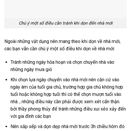
Chú ý một số điều cần tránh khi dọn đến nhà mới
Ngoài những vật dụng nên mang theo khi dọn về nhà mới,
các bạn vẫn cần chú ý một số điều khi dọn về nhà mới:
Tránh những ngày hỏa hoạn và chọn chuyển nhà vào
những ngày mưa gió
Khi chọn lựa ngày chuyển vào nhà mới nên căn cứ vào
ngày âm của tuổi gia chủ, trường hợp gia chủ không hợp
tuổi hoặc không hợp tuổi thì có thể chọn mượn tuổi vào
nhà. , những điều này cần phải được xem xét cẩn thận.
bởi thầy phong thủy để tránh những điều xui xẻo xảy đến
với gia đình các bạn
Nên sắp xếp và dọn dẹp nhà mới trước 3h chiều hôm đó