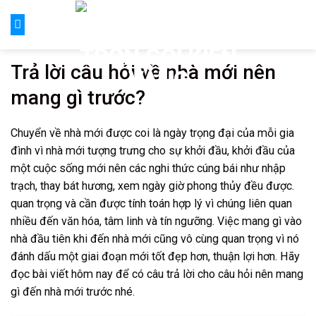
Skip
to
content
Trả lời câu hỏi về nhà mới nên
mang gì trước?
Chuyển về nhà mới được coi là ngày trọng đại của mỗi gia
đình vì nhà mới tượng trưng cho sự khởi đầu, khởi đầu của
một cuộc sống mới nên các nghi thức cúng bái như nhập
trạch, thay bát hương, xem ngày giờ phong thủy đều được.
quan trọng và cần được tính toán hợp lý vì chúng liên quan
nhiều đến văn hóa, tâm linh và tín ngưỡng. Việc mang gì vào
nhà đầu tiên khi đến nhà mới cũng vô cùng quan trọng vì nó
đánh dấu một giai đoạn mới tốt đẹp hơn, thuận lợi hơn. Hãy
đọc bài viết hôm nay để có câu trả lời cho câu hỏi nên mang
gì đến nhà mới trước nhé.