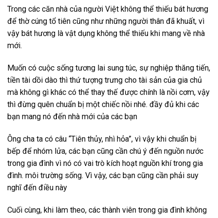
Trong các căn nhà của người Việt không thể thiếu bát hương
để thờ cúng tổ tiên cũng như những người thân đã khuất, vì
vậy bát hương là vật dụng không thể thiếu khi mang về nhà
mới.
Muốn có cuộc sống tương lai sung túc, sự nghiệp thăng tiến,
tiền tài dồi dào thì thứ tượng trưng cho tài sản của gia chủ
mà không gì khác có thể thay thế được chính là nồi cơm, vậy
thì đừng quên chuẩn bị một chiếc nồi nhé. đầy đủ khi các
bạn mang nó đến nhà mới của các bạn
Ông cha ta có câu “Tiên thủy, nhì hỏa”, vì vậy khi chuẩn bị
bếp để nhóm lửa, các bạn cũng cần chú ý đến nguồn nước
trong gia đình vì nó có vai trò kích hoạt nguồn khí trong gia
đình. môi trường sống. Vì vậy, các bạn cũng cần phải suy
nghĩ đến điều này
Cuối cùng, khi làm theo, các thành viên trong gia đình không