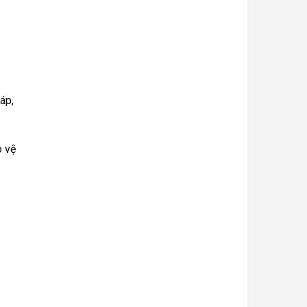
áp,
o vệ