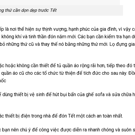
g thứ cần dọn dẹp trước Tết
 là nơi thể hiện sự thịnh vượng, hạnh phúc của gia đình, vì vậy 
không khí và tinh thần đón năm mới. Các bạn cần kiểm tra hạn 
t bỏ những thứ cũ và thay thế nó bằng những thứ mới. Lọ đựng gia
 hoặc không cần thiết để tủ quần áo rộng rãi hơn, tiếp theo đó 
quần áo cũ cho các tổ chức từ thiện để tích đức cho sau này. Đ
mốc
ể dùng thiết bị vệ sinh để hút bụi bẩn của ghế sofa và sửa chữa 
các thiết bị điện trong nhà để đón Tết một cách an toàn nhất.
 bạn nên chú ý để công việc được diễn ra nhanh chóng và suôn s