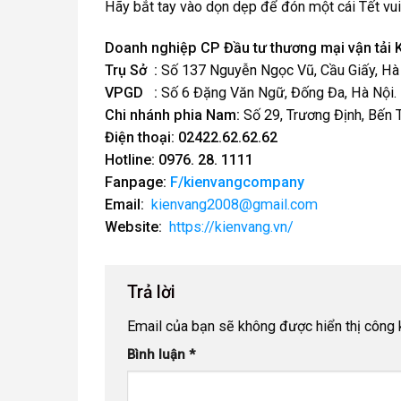
Hãy bắt tay vào dọn dẹp để đón một cái Tết vui 
Doanh nghiệp CP Đầu tư thương mại vận tải 
Trụ Sở :
Số 137 Nguyễn Ngọc Vũ, Cầu Giấy, Hà 
VPGD :
Số 6 Đặng Văn Ngữ, Đống Đa, Hà Nội.
Chi nhánh phia Nam:
Số 29, Trương Định, Bến T
Điện thoại:
02422.62.62.62
Hotline:
0976. 28. 1111
Fanpage:
F/kienvangcompany
Email:
kienvang2008@gmail.com
Website:
https://kienvang.vn/
Trả lời
Email của bạn sẽ không được hiển thị công k
Bình luận
*