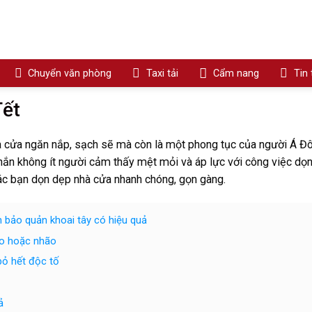
Chuyển văn phòng
Taxi tải
Cẩm nang
Tin
Tết
hà cửa ngăn nắp, sạch sẽ mà còn là một phong tục của người Á Đ
hắn không ít người cảm thấy mệt mỏi và áp lực với công việc dọ
 các bạn dọn dẹp nhà cửa nhanh chóng, gọn gàng.
bảo quản khoai tây có hiệu quả
ão hoặc nhão
bỏ hết độc tố
ả