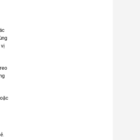
các
dùng
 vị
treo
ồng
hoặc
ẻ.